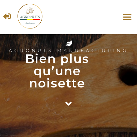
Notre 
No
Un e
Où
AGRONUTS MANUFACTURING
Bien plus
qu’une
noisette