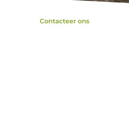
Contacteer ons
Algemene
Onze boomgaard
informatie
Rue de la Levée 306,
info@agronuts.be
5070 Sart-Saint-Laurent
Pierre-Olivier
BONHOMME
Agronomisch advies
+32 498 64 29 93
pierre-
olivier@agronuts.be
Benoît GENIN
Commerciële relaties en
economisch advies