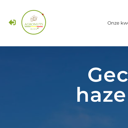
Onze kwe
Gec
haze