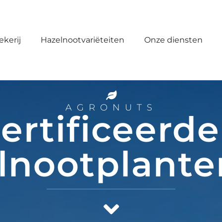
kerij
Hazelnootvariëteiten
Onze diensten
AGRONUTS
ertificeerde
lnootplante