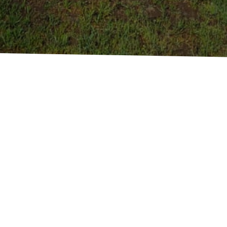
ek in Europa
taïsche kassen met blote wortels van
 PACIFICA, YAMHILL en MC DONALD.
r dan 40 jaar ervaring in de plantproductie. 