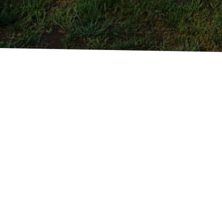
Uni
Een productie van fotovol
OSU-variëteiten: TONDA
Onze kwekerij profiteert van mee